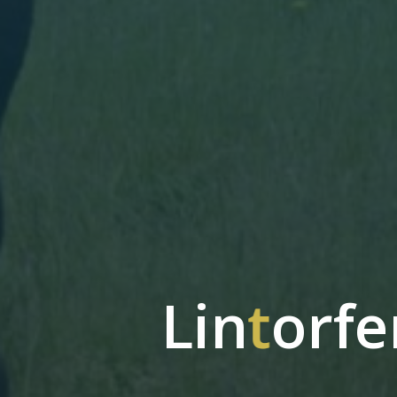
L
i
n
t
o
r
f
e