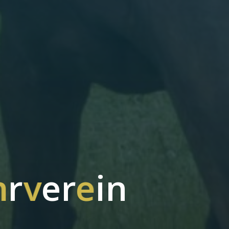
h
r
v
e
r
e
i
n