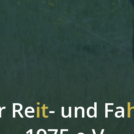
r
R
e
i
t
-
u
n
d
F
a