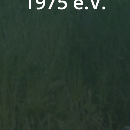
1
9
7
5
e
.
V
.